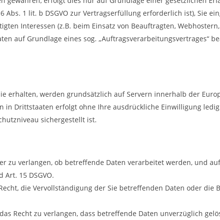
en gewähren, erfolgt dies nur auf Grundlage einer gesetzlichen Er
6 Abs. 1 lit. b DSGVO zur Vertragserfüllung erforderlich ist), Sie ei
igten Interessen (z.B. beim Einsatz von Beauftragten, Webhostern, 
Daten auf Grundlage eines sog. „Auftragsverarbeitungsvertrages“ be
Sie erhalten, werden grundsätzlich auf Servern innerhalb der Euro
 in Drittstaaten erfolgt ohne Ihre ausdrückliche Einwilligung ledigl
utzniveau sichergestellt ist.
ber zu verlangen, ob betreffende Daten verarbeitet werden, und au
d Art. 15 DSGVO.
Recht, die Vervollständigung der Sie betreffenden Daten oder die 
das Recht zu verlangen, dass betreffende Daten unverzüglich gelö